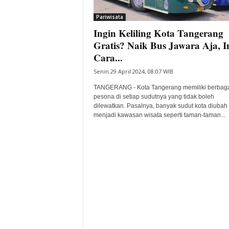
i
Pariwisata
t
Ingin Keliling Kota Tangerang
a
B
Gratis? Naik Bus Jawara Aja, I
a
Cara...
n
Senin 29 April 2024, 08:07 WIB
t
e
TANGERANG - Kota Tangerang memiliki berbag
n
pesona di setiap sudutnya yang tidak boleh
H
dilewatkan. Pasalnya, banyak sudut kota diubah
menjadi kawasan wisata seperti taman-taman...
a
r
i
I
n
i