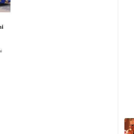
ni
ai