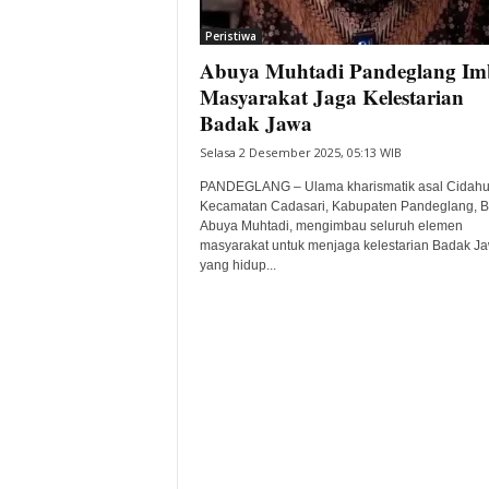
i
Peristiwa
t
Abuya Muhtadi Pandeglang Im
a
B
Masyarakat Jaga Kelestarian
a
Badak Jawa
n
Selasa 2 Desember 2025, 05:13 WIB
t
e
PANDEGLANG – Ulama kharismatik asal Cidahu
n
Kecamatan Cadasari, Kabupaten Pandeglang, B
H
Abuya Muhtadi, mengimbau seluruh elemen
masyarakat untuk menjaga kelestarian Badak J
a
yang hidup...
r
i
I
n
i