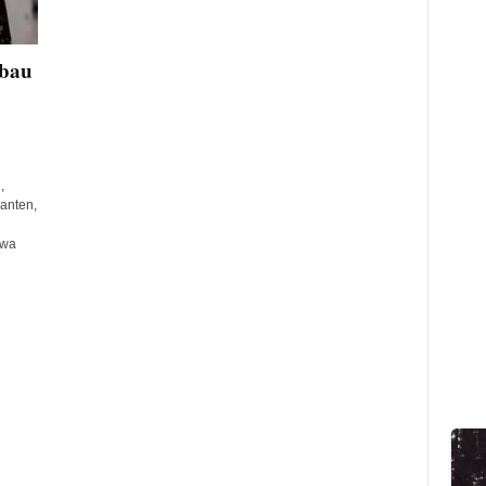
bau
,
anten,
awa