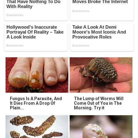
Fungus Is A Parasite, And
The Lump of Worms Will
It Dies From A Drop Of
Come Out of You in The
Plain...
Morning. Try it