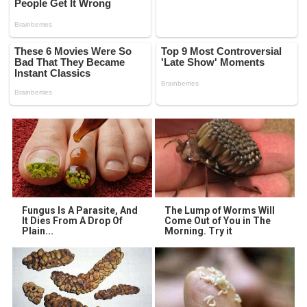
Fungus Is A Parasite, And
The Lump of Worms Will
It Dies From A Drop Of
Come Out of You in The
Plain...
Morning. Try it