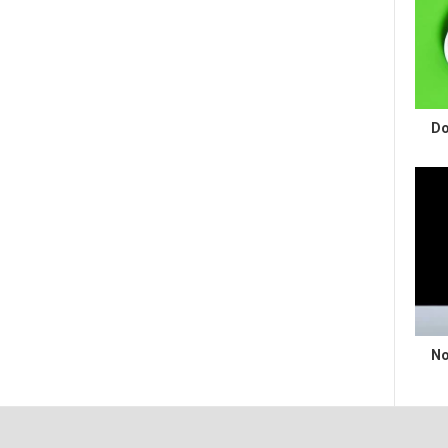
Do
No