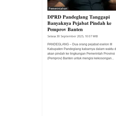
i
Pemerintahan
t
DPRD Pandeglang Tanggapi
a
B
Banyaknya Pejabat Pindah ke
a
Pemprov Banten
n
Selasa 30 September 2025, 10:07 WIB
t
e
PANDEGLANG – Dua orang pejabat eselon III
n
Kabupaten Pandeglang kabarnya dalam waktu d
H
akan pindah ke lingkungan Pemerintah Provinsi
(Pemprov) Banten untuk mengisi kekosongan...
a
r
i
I
n
i