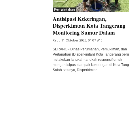
i
Pemerintahan
t
Antisipasi Kekeringan,
a
B
Disperkimtan Kota Tangerang
a
Monitoring Sumur Dalam
n
Rabu 11 Oktober 2023, 01:07 WIB
t
e
SERANG - Dinas Perumahan, Pemukiman, dan
n
Pertanahan (Disperkimtan) Kota Tangerang ber
H
melakukan langkah-langkah responsif untuk
mengantisipasi dampak kekeringan di Kota Tang
a
Salah satunya, Disperkimtan...
r
i
I
n
i