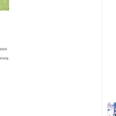
upaya
erang.