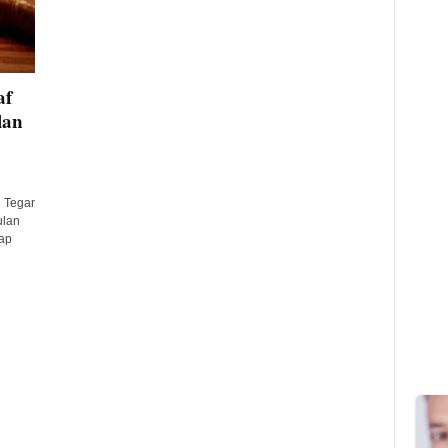
af
lan
 Tegar
ulan
ap