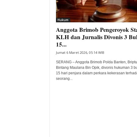
i
t
a
Hukum
B
Anggota Brimob Pengeroyok St
a
KLH dan Jurnalis Divonis 3 Bu
n
15...
t
e
Jumat 6 Maret 2026, 05:14 WIB
n
SERANG – Anggota Brimob Polda Banten, Briptu
H
Bintang Maulana Bin Opik, divonis hukuman 3 b
a
15 hari penjara dalam perkara kekerasan terhad
r
seorang...
i
I
n
i