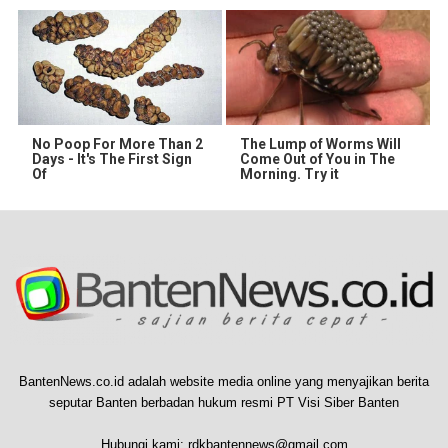
No Poop For More Than 2
The Lump of Worms Will
Days - It's The First Sign
Come Out of You in The
Of
Morning. Try it
BantenNews.co.id adalah website media online yang menyajikan berita
seputar Banten berbadan hukum resmi PT Visi Siber Banten
Hubungi kami:
rdkbantennews@gmail.com