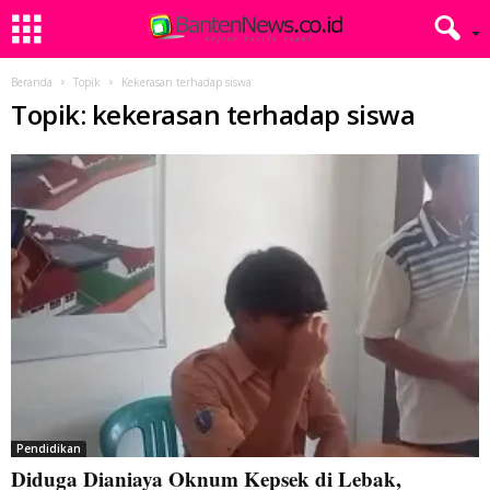
Beranda
Topik
Kekerasan terhadap siswa
Topik: kekerasan terhadap siswa
Pendidikan
Diduga Dianiaya Oknum Kepsek di Lebak,