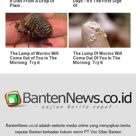
It Dies From A Drop Of
Days - It's The First Sign
Plain...
Of
The Lump of Worms Will
The Lump Of Worms Will
Come Out of You in The
Come Out Of You In The
Morning. Try it
Morning. Try It
BantenNews.co.id adalah website media online yang menyajikan berita
seputar Banten berbadan hukum resmi PT Visi Siber Banten