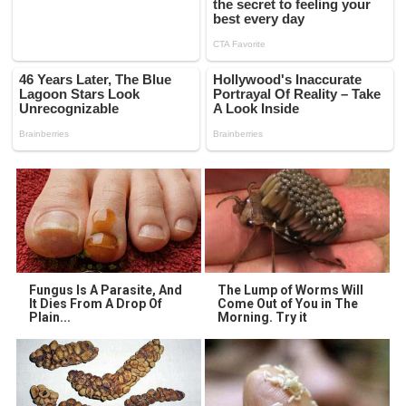
Fungus Is A Parasite, And
The Lump of Worms Will
It Dies From A Drop Of
Come Out of You in The
Plain...
Morning. Try it