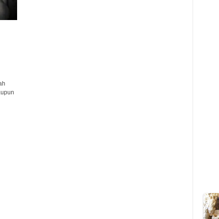
ah
aupun
l