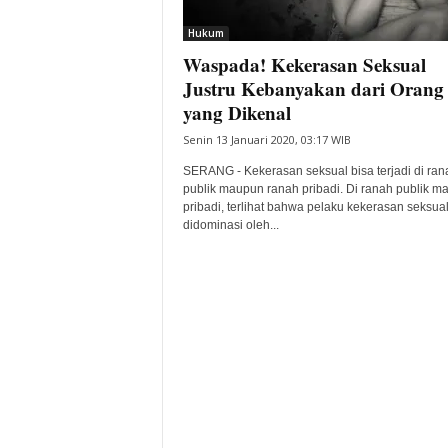
i
Hukum
t
Waspada! Kekerasan Seksual
a
B
Justru Kebanyakan dari Orang
a
yang Dikenal
n
Senin 13 Januari 2020, 03:17 WIB
t
e
SERANG - Kekerasan seksual bisa terjadi di ran
n
publik maupun ranah pribadi. Di ranah publik m
H
pribadi, terlihat bahwa pelaku kekerasan seksua
didominasi oleh...
a
r
i
I
n
i