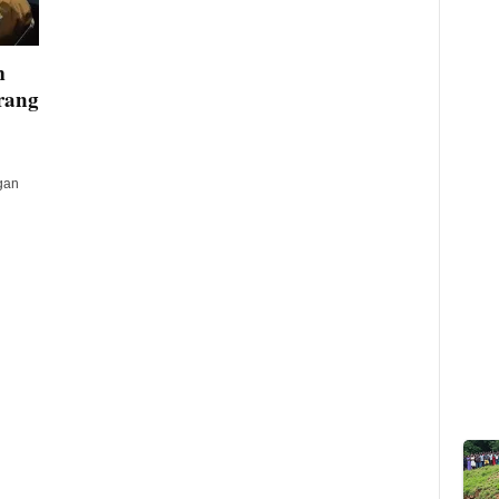
m
erang
gan