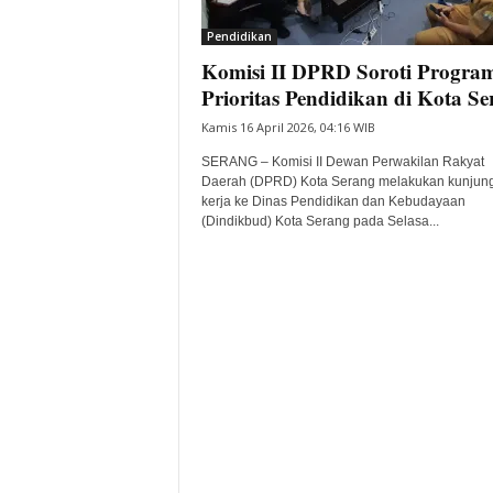
i
Pendidikan
t
Komisi II DPRD Soroti Progra
a
B
Prioritas Pendidikan di Kota S
a
Kamis 16 April 2026, 04:16 WIB
n
t
SERANG – Komisi II Dewan Perwakilan Rakyat
e
Daerah (DPRD) Kota Serang melakukan kunjun
kerja ke Dinas Pendidikan dan Kebudayaan
n
(Dindikbud) Kota Serang pada Selasa...
H
a
r
i
I
n
i