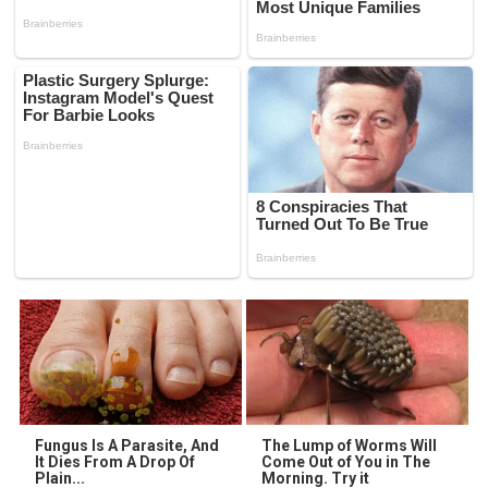
Fungus Is A Parasite, And
The Lump of Worms Will
It Dies From A Drop Of
Come Out of You in The
Plain...
Morning. Try it