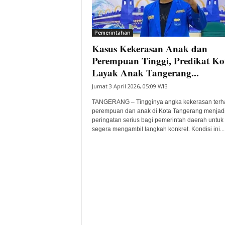
i
t
a
Pemerintahan
B
Kasus Kekerasan Anak dan
a
Perempuan Tinggi, Predikat Ko
n
Layak Anak Tangerang...
t
e
Jumat 3 April 2026, 05:09 WIB
n
TANGERANG – Tingginya angka kekerasan ter
H
perempuan dan anak di Kota Tangerang menjad
a
peringatan serius bagi pemerintah daerah untuk
r
segera mengambil langkah konkret. Kondisi ini...
i
I
n
i