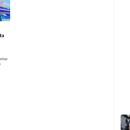
ta
hadap
i