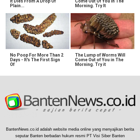
It Dies From A Drop Of
Come Out Of You In The
Plain...
Morning. Try It
No Poop For More Than 2
The Lump of Worms Will
Days - It's The First Sign
Come Out of You in The
Of
Morning. Try it
BantenNews.co.id adalah website media online yang menyajikan berita
seputar Banten berbadan hukum resmi PT Visi Siber Banten