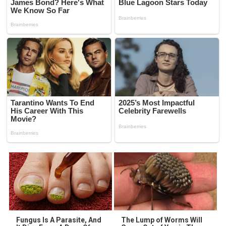
Fungus Is A Parasite, And
The Lump of Worms Will