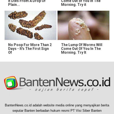
It Dies From A Drop Of
Come Out of You in The
Plain...
Morning. Try it
No Poop For More Than 2
The Lump Of Worms Will
Days - It's The First Sign
Come Out Of You In The
Of
Morning. Try It
BantenNews.co.id adalah website media online yang menyajikan berita
seputar Banten berbadan hukum resmi PT Visi Siber Banten