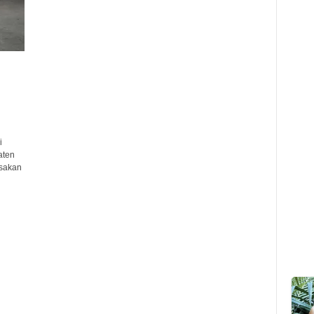
i
aten
isakan