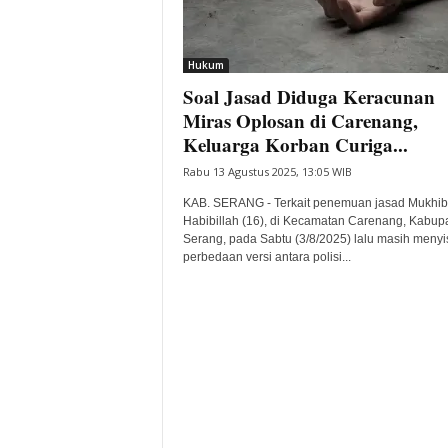
i
t
a
Hukum
B
Soal Jasad Diduga Keracunan
a
Miras Oplosan di Carenang,
n
Keluarga Korban Curiga...
t
e
Rabu 13 Agustus 2025, 13:05 WIB
n
KAB. SERANG - Terkait penemuan jasad Mukhib
H
Habibillah (16), di Kecamatan Carenang, Kabup
a
Serang, pada Sabtu (3/8/2025) lalu masih meny
r
perbedaan versi antara polisi...
i
I
n
i