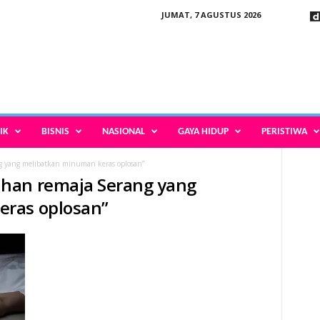
JUMAT, 7 AGUSTUS 2026
IK
BISNIS
NASIONAL
GAYA HIDUP
PERISTIWA
 yang melibatkan minuman keras oplosan”
han remaja Serang yang
ras oplosan”