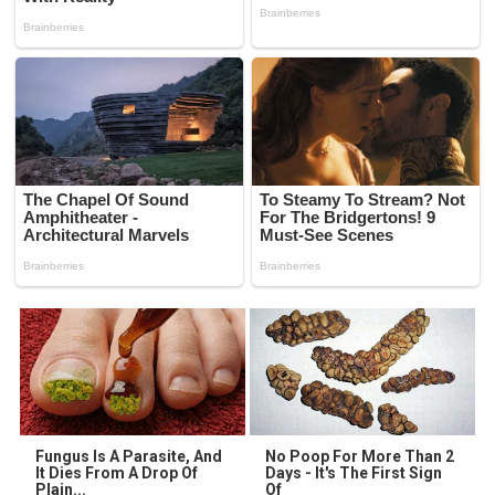
Fungus Is A Parasite, And
No Poop For More Than 2
It Dies From A Drop Of
Days - It's The First Sign
Plain...
Of