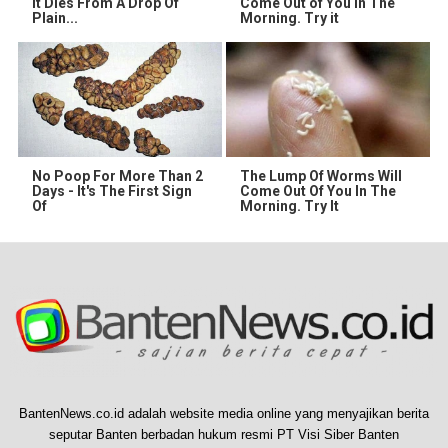
It Dies From A Drop Of
Come Out of You in The
Plain...
Morning. Try it
No Poop For More Than 2
The Lump Of Worms Will
Days - It's The First Sign
Come Out Of You In The
Of
Morning. Try It
BantenNews.co.id adalah website media online yang menyajikan berita
seputar Banten berbadan hukum resmi PT Visi Siber Banten