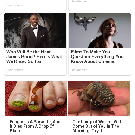
Fungus Is A Parasite, And
The Lump of Worms Will
It Dies From A Drop Of
Come Out of You in The
Plain...
Morning. Try it