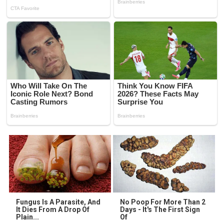
Fungus Is A Parasite, And
No Poop For More Than 2
It Dies From A Drop Of
Days - It's The First Sign
Plain...
Of