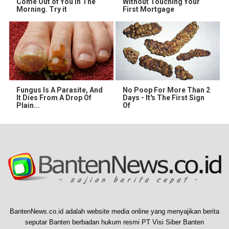
Come Out of You in The
Without Touching Your
Morning. Try it
First Mortgage
Fungus Is A Parasite, And
No Poop For More Than 2
It Dies From A Drop Of
Days - It's The First Sign
Plain...
Of
BantenNews.co.id adalah website media online yang menyajikan berita
seputar Banten berbadan hukum resmi PT Visi Siber Banten