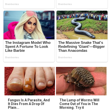
Fungus Is A Parasite, And
The Lump of Worms Will
It Dies From A Drop Of
Come Out of You in The
Plain...
Morning. Try it