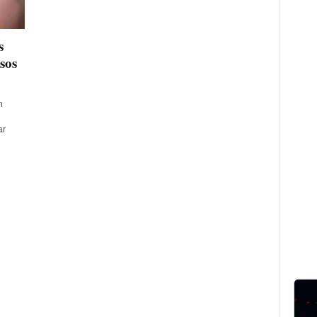
s
sos
n
ar