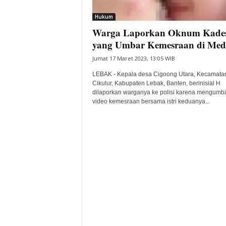
i
Hukum
t
Warga Laporkan Oknum Kade
a
B
yang Umbar Kemesraan di Med
a
Jumat 17 Maret 2023, 13:05 WIB
n
t
LEBAK - Kepala desa Cigoong Utara, Kecamata
e
Cikulur, Kabupaten Lebak, Banten, berinisial H
dilaporkan warganya ke polisi karena mengumb
n
video kemesraan bersama istri keduanya...
H
a
r
i
I
n
i