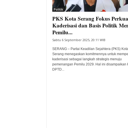
i
Politik
t
PKS Kota Serang Fokus Perkua
a
B
Kaderisasi dan Basis Politik Me
a
Pemilu...
n
Sabtu 6 September 2025, 20:11 WIB
t
e
SERANG – Partai Keadilan Sejahtera (PKS) Kot
n
Serang menegaskan komitmennya untuk mempe
H
kaderisasi sebagai langkah strategis menuju
pemenangan Pemilu 2029. Hal ini disampaikan 
a
DPTD...
r
i
I
n
i