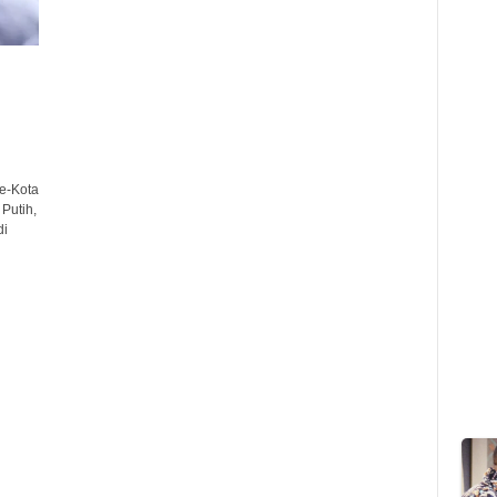
e-Kota
Putih,
di