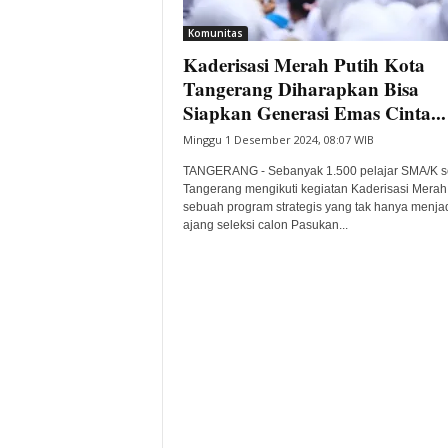
i
Komunitas
t
Kaderisasi Merah Putih Kota
a
B
Tangerang Diharapkan Bisa
a
Siapkan Generasi Emas Cinta...
n
Minggu 1 Desember 2024, 08:07 WIB
t
e
TANGERANG - Sebanyak 1.500 pelajar SMA/K s
n
Tangerang mengikuti kegiatan Kaderisasi Merah 
H
sebuah program strategis yang tak hanya menja
ajang seleksi calon Pasukan...
a
r
i
I
n
i