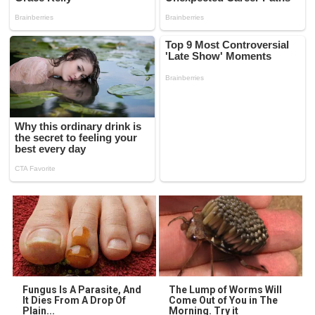
Fungus Is A Parasite, And
The Lump of Worms Will
It Dies From A Drop Of
Come Out of You in The
Plain...
Morning. Try it