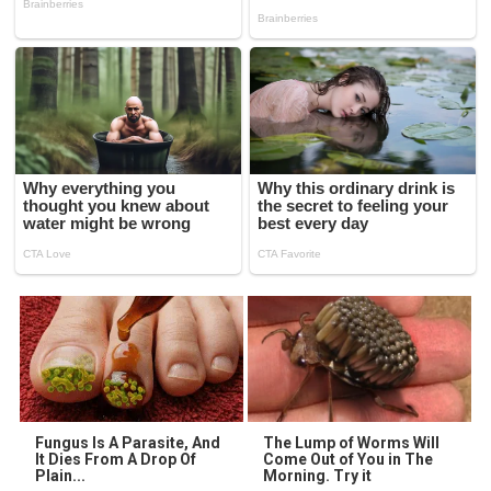
Fungus Is A Parasite, And
The Lump of Worms Will
It Dies From A Drop Of
Come Out of You in The
Plain...
Morning. Try it