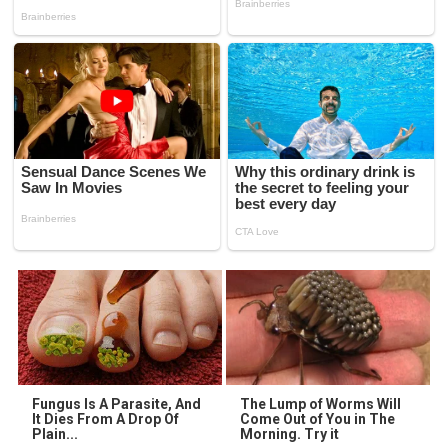
Fungus Is A Parasite, And
The Lump of Worms Will
It Dies From A Drop Of
Come Out of You in The
Plain...
Morning. Try it