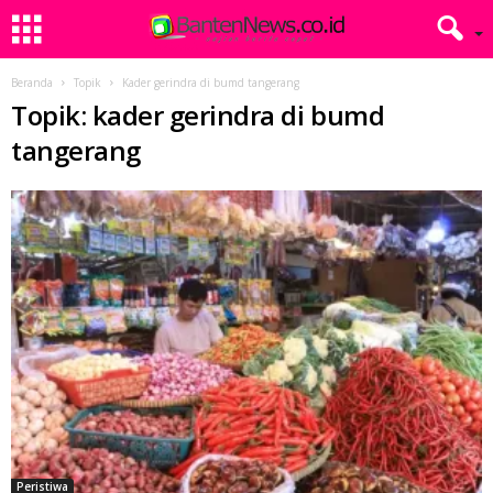
Beranda
Topik
Kader gerindra di bumd tangerang
Topik: kader gerindra di bumd
tangerang
Peristiwa