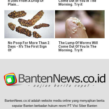
It Dies From A Drop Of
Come Out of You in The
Plain...
Morning. Try it
No Poop For More Than 2
The Lump Of Worms Will
Days - It's The First Sign
Come Out Of You In The
Of
Morning. Try It
BantenNews.co.id adalah website media online yang menyajikan berita
seputar Banten berbadan hukum resmi PT Visi Siber Banten