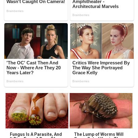
Fungus Is A Parasite, And
The Lump of Worms Will