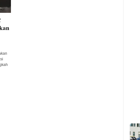
C
akan
akan
si
ngkah