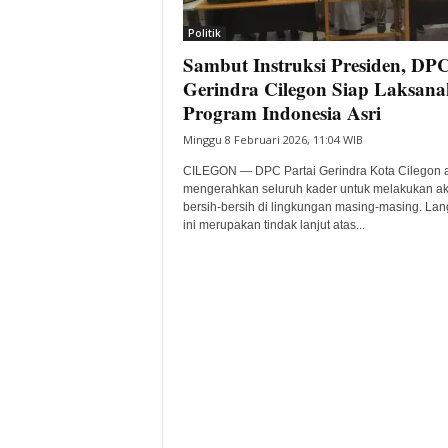
i
Politik
t
Sambut Instruksi Presiden, DP
a
B
Gerindra Cilegon Siap Laksan
a
Program Indonesia Asri
n
Minggu 8 Februari 2026, 11:04 WIB
t
e
CILEGON — DPC Partai Gerindra Kota Cilegon 
n
mengerahkan seluruh kader untuk melakukan ak
H
bersih-bersih di lingkungan masing-masing. La
ini merupakan tindak lanjut atas...
a
r
i
I
n
i