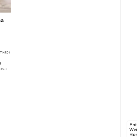
na
mkab)
i
osial