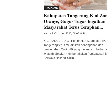
i
Kesehatan
t
Kabupaten Tangerang Kini Zo
a
B
Oranye, Gugus Tugas Ingatkan
a
Masyarakat Terus Terapkan...
n
Kamis 8 Oktober 2020, 08:05 WIB
t
e
KAB. TANGERANG - Pemerintah Kabupaten (Pe
n
Tangerang terus melakukan penanganan dan
H
pencegahan Covid-19 yang melanda di berbaga
wilayah. Setelah memberlakukan Pembatasan S
a
Berskala Besar (PSBB)...
r
i
I
n
i