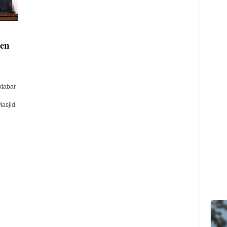
en
ktabar
Masjid