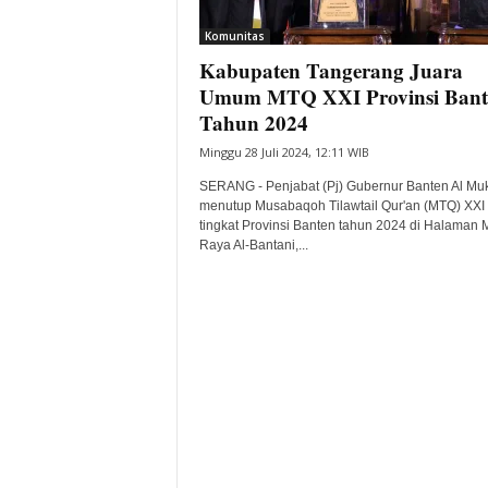
i
Komunitas
t
Kabupaten Tangerang Juara
a
B
Umum MTQ XXI Provinsi Bant
a
Tahun 2024
n
Minggu 28 Juli 2024, 12:11 WIB
t
e
SERANG - Penjabat (Pj) Gubernur Banten Al Mu
n
menutup Musabaqoh Tilawtail Qur'an (MTQ) XXI
H
tingkat Provinsi Banten tahun 2024 di Halaman 
Raya Al-Bantani,...
a
r
i
I
n
i