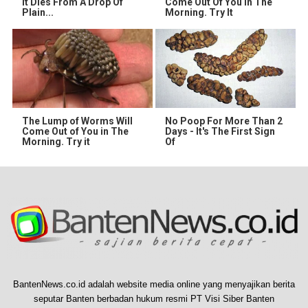
It Dies From A Drop Of
Come Out Of You In The
Plain...
Morning. Try It
The Lump of Worms Will
No Poop For More Than 2
Come Out of You in The
Days - It's The First Sign
Morning. Try it
Of
BantenNews.co.id adalah website media online yang menyajikan berita
seputar Banten berbadan hukum resmi PT Visi Siber Banten