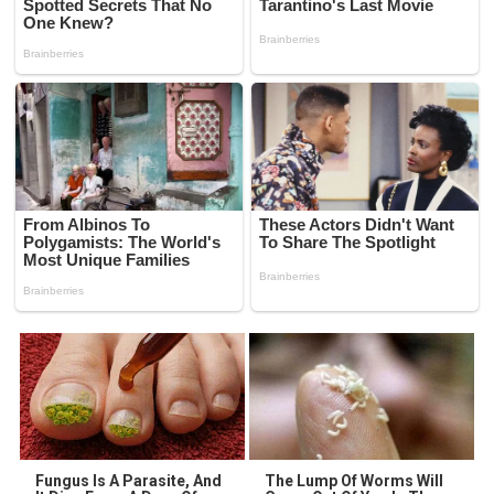
Fungus Is A Parasite, And
The Lump Of Worms Will