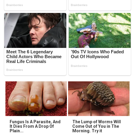
Fungus Is A Parasite, And
The Lump of Worms Will
It Dies From A Drop Of
Come Out of You in The
Plain...
Morning. Try it