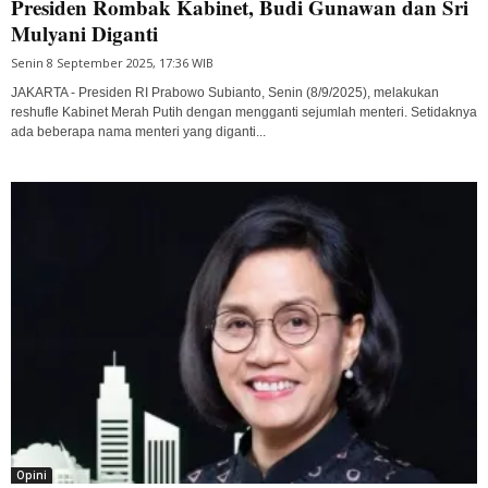
Presiden Rombak Kabinet, Budi Gunawan dan Sri
Mulyani Diganti
Senin 8 September 2025, 17:36 WIB
JAKARTA - Presiden RI Prabowo Subianto, Senin (8/9/2025), melakukan
reshufle Kabinet Merah Putih dengan mengganti sejumlah menteri. Setidaknya
ada beberapa nama menteri yang diganti...
Opini