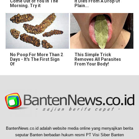
Come Out of You in The
It Dies From A Drop Of
Morning. Try it
Plain...
No Poop For More Than 2
This Simple Trick
Days - It's The First Sign
Removes All Parasites
Of
From Your Body!
BantenNews.co.id adalah website media online yang menyajikan berita
seputar Banten berbadan hukum resmi PT Visi Siber Banten