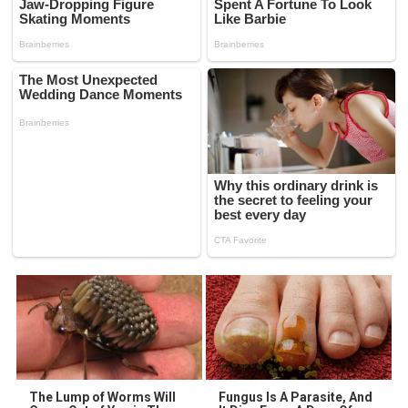
The Lump of Worms Will
Fungus Is A Parasite, And