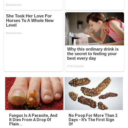
Fungus Is A Parasite, And
No Poop For More Than 2
It Dies From A Drop Of
Days - It's The First Sign
Plain...
Of