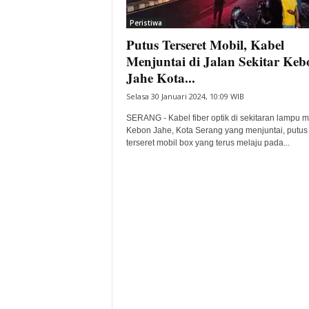
i
Peristiwa
t
Putus Terseret Mobil, Kabel
a
B
Menjuntai di Jalan Sekitar Keb
a
Jahe Kota...
n
Selasa 30 Januari 2024, 10:09 WIB
t
e
SERANG - Kabel fiber optik di sekitaran lampu 
n
Kebon Jahe, Kota Serang yang menjuntai, putus 
H
terseret mobil box yang terus melaju pada...
a
r
i
I
n
i