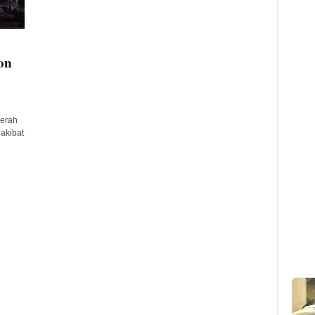
on
merah
akibat