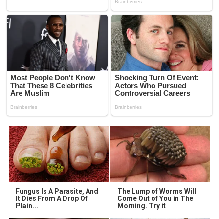
Fungus Is A Parasite, And
The Lump of Worms Will
It Dies From A Drop Of
Come Out of You in The
Plain...
Morning. Try it