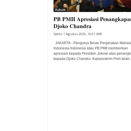
i
Hukum
t
PB PMII Apresiasi Penangkapa
a
B
Djoko Chandra
a
Sabtu 1 Agustus 2020, 16:01 WIB
n
t
JAKARTA - Pengurus Besar Pergerakan Mahas
e
Indonesia Indonesia atau PB PMII memberikan
apresiasi kepada Presiden Jokowi atas penang
n
kepada Djoko Chandra. Kabareskrim Polri telah..
H
a
r
i
I
n
i