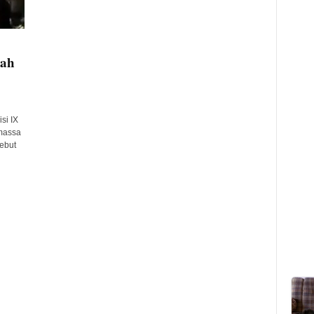
rah
si IX
massa
sebut