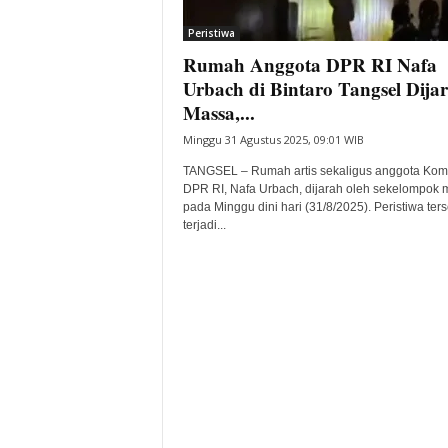
i
Peristiwa
t
Rumah Anggota DPR RI Nafa
a
B
Urbach di Bintaro Tangsel Dija
a
Massa,...
n
Minggu 31 Agustus 2025, 09:01 WIB
t
e
TANGSEL – Rumah artis sekaligus anggota Komi
n
DPR RI, Nafa Urbach, dijarah oleh sekelompok 
H
pada Minggu dini hari (31/8/2025). Peristiwa ter
terjadi...
a
r
i
I
n
i