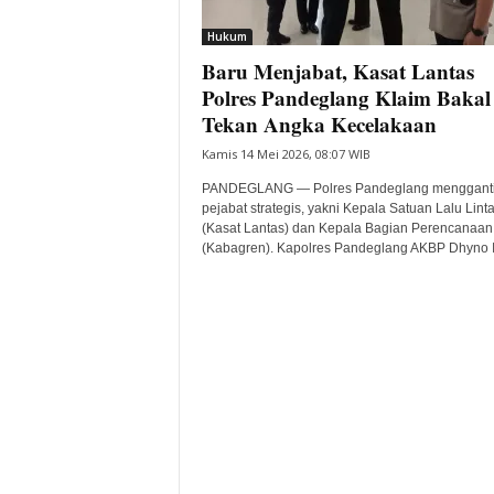
i
Hukum
t
Baru Menjabat, Kasat Lantas
a
B
Polres Pandeglang Klaim Bakal
a
Tekan Angka Kecelakaan
n
Kamis 14 Mei 2026, 08:07 WIB
t
e
PANDEGLANG — Polres Pandeglang mengganti
n
pejabat strategis, yakni Kepala Satuan Lalu Lint
H
(Kasat Lantas) dan Kepala Bagian Perencanaan
(Kabagren). Kapolres Pandeglang AKBP Dhyno In
a
r
i
I
n
i