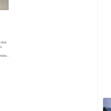
 dua
as
dra...