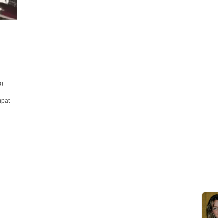
ng
mpat