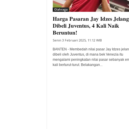
i
Olahraga
t
Harga Pasaran Jay Idzes Jelang
a
B
Dibeli Juventus, 4 Kali Naik
a
Beruntun!
n
Senin 3 Februari 2025, 11:12 WIB
t
e
BANTEN - Membedah nilai pasar Jay Idzes jela
n
dibeli oleh Juventus, di mana bek Venezia itu
H
mengalami peningkatan nilai pasar sebanyak e
kali berturut-turut. Belakangan...
a
r
i
I
n
i