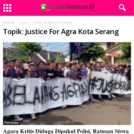
Beranda
Topik
Justice For Agra Kota Serang
Topik: Justice For Agra Kota Serang
Peristiwa
Agara Kritis Diduga Dipukul Polisi, Ratusan Siswa