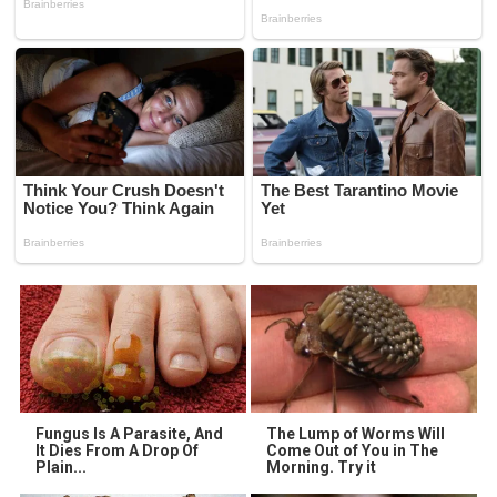
Fungus Is A Parasite, And
The Lump of Worms Will
It Dies From A Drop Of
Come Out of You in The
Plain...
Morning. Try it