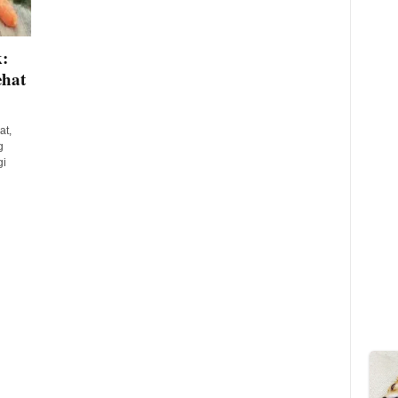
:
ehat
at,
g
gi