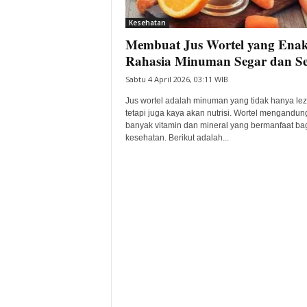
i
Kesehatan
t
Membuat Jus Wortel yang Enak
a
B
Rahasia Minuman Segar dan S
a
Sabtu 4 April 2026, 03:11 WIB
n
t
Jus wortel adalah minuman yang tidak hanya lez
e
tetapi juga kaya akan nutrisi. Wortel mengandun
banyak vitamin dan mineral yang bermanfaat ba
n
kesehatan. Berikut adalah...
H
a
r
i
I
n
i