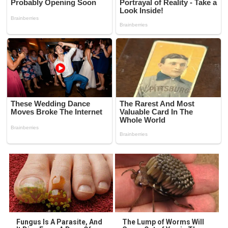
Fungus Is A Parasite, And
The Lump of Worms Will