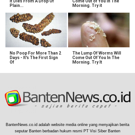
It Dies From A Drop Of
Come Out of You in The
Plain...
Morning. Try it
No Poop For More Than 2
The Lump Of Worms Will
Days - It's The First Sign
Come Out Of You In The
Of
Morning. Try It
BantenNews.co.id adalah website media online yang menyajikan berita
seputar Banten berbadan hukum resmi PT Visi Siber Banten