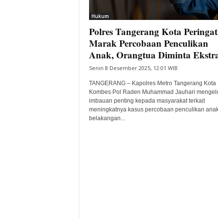
i
Hukum
t
Polres Tangerang Kota Peringa
a
B
Marak Percobaan Penculikan
a
Anak, Orangtua Diminta Ekstra
n
Senin 8 Desember 2025, 12:01 WIB
t
e
TANGERANG – Kapolres Metro Tangerang Kota
n
Kombes Pol Raden Muhammad Jauhari mengel
H
imbauan penting kepada masyarakat terkait
meningkatnya kasus percobaan penculikan ana
a
belakangan...
r
i
I
n
i