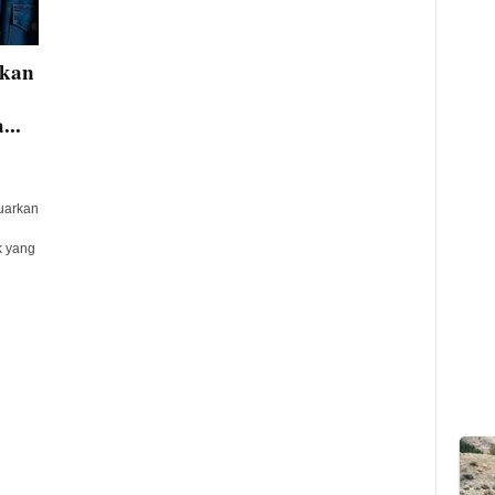
tkan
...
uarkan
k yang