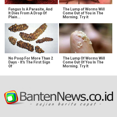
Fungus Is A Parasite, And
The Lump of Worms Will
It Dies From A Drop Of
Come Out of You in The
Plain...
Morning. Try it
No Poop For More Than 2
The Lump Of Worms Will
Days - It's The First Sign
Come Out Of You In The
Of
Morning. Try It