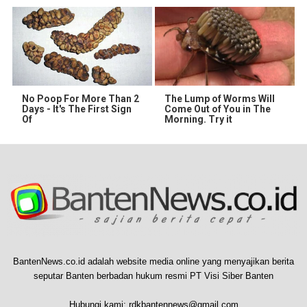
No Poop For More Than 2
The Lump of Worms Will
Days - It's The First Sign
Come Out of You in The
Of
Morning. Try it
BantenNews.co.id adalah website media online yang menyajikan berita
seputar Banten berbadan hukum resmi PT Visi Siber Banten
Hubungi kami:
rdkbantennews@gmail.com